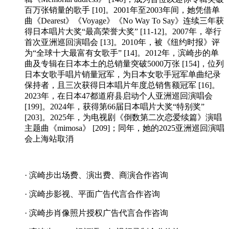
百万张销量的歌手 [10]。2001年至2003年间，她凭借单
曲《Dearest》《Voyage》《No Way To Say》连续三年获
得日本唱片大奖“最高荣誉大奖” [11-12]。2007年，举行
首次亚洲巡回演唱会 [13]。2010年，被《纽约时报》评
为“全球十大最富有女歌手” [14]。2012年，滨崎步的单
曲及专辑在日本本土的总销量突破5000万张 [154]，位列
日本女歌手唱片销量冠军，为日本女歌手冠军单曲纪录
保持者，且三次获得日本唱片年度总销售额冠军 [16]。
2023年，在日本47都道府县启动个人亚洲巡回演唱会
[199]。2024年，获得第66届日本唱片大奖“特别奖”
[203]。2025年，为电视剧《倒数第二次恋爱续篇》演唱
主题曲《mimosa》 [209]；同年，她的2025亚洲巡回演唱
会上海站取消
· 滨崎步出场费、演出费、商演合作咨询
· 滨崎步影视、平面广告代言合作咨询
· 滨崎步肖像照片授权广告代言合作咨询