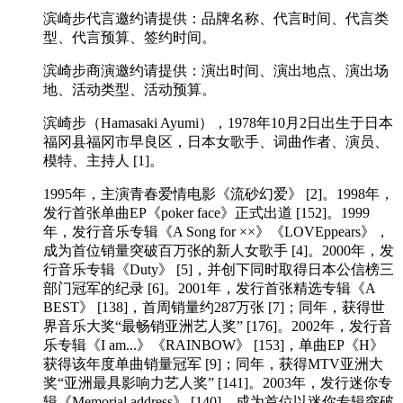
滨崎步代言邀约请提供：品牌名称、代言时间、代言类
型、代言预算、签约时间。
滨崎步商演邀约请提供：演出时间、演出地点、演出场
地、活动类型、活动预算。
滨崎步（Hamasaki Ayumi），1978年10月2日出生于日本
福冈县福冈市早良区，日本女歌手、词曲作者、演员、
模特、主持人 [1]。
1995年，主演青春爱情电影《流砂幻爱》 [2]。1998年，
发行首张单曲EP《poker face》正式出道 [152]。1999
年，发行音乐专辑《A Song for ××》《LOVEppears》，
成为首位销量突破百万张的新人女歌手 [4]。2000年，发
行音乐专辑《Duty》 [5]，并创下同时取得日本公信榜三
部门冠军的纪录 [6]。2001年，发行首张精选专辑《A
BEST》 [138]，首周销量约287万张 [7]；同年，获得世
界音乐大奖“最畅销亚洲艺人奖” [176]。2002年，发行音
乐专辑《I am...》《RAINBOW》 [153]，单曲EP《H》
获得该年度单曲销量冠军 [9]；同年，获得MTV亚洲大
奖“亚洲最具影响力艺人奖” [141]。2003年，发行迷你专
辑《Memorial address》 [140]，成为首位以迷你专辑突破