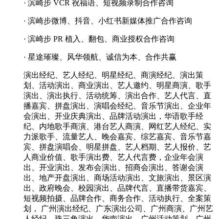
· 滨崎步 VCR 祝福语、短视频录制合作咨询
· 滨崎步微博、抖音、小红书新媒体推广合作咨询
· 滨崎步 PR 植入、翻包、商业授权合作咨询
· 星途璀璨、风华领航、诚信为本、合作共赢
演出经纪、艺人经纪、明星经纪、商演经纪、演出策
划、活动演出、商业演出、艺人邀约、明星商演、歌手
演出、演出执行、活动统筹、演出合作、艺人代言、直
播嘉宾、拼盘演出、演唱会经纪、音乐节演出、企业年
会演出、开业庆典演出、品牌活动演出，华语歌手经
纪、内地歌手商演、港台艺人商演、网红艺人经纪、实
力派歌手、流量艺人、晚会嘉宾、综艺嘉宾、音乐节嘉
宾、拼盘演唱会、明星拼盘、艺人档期、艺人报价、艺
人商业价值、歌手演出费、艺人代言费，企业年会演
出、开业演出、发布会演出、招商会演出、答谢会演
出、地产开盘演出、商场活动演出、文旅演出、景区演
出、政府晚会、校园演出、品牌代言、直播带货嘉宾、
短视频拍摄、品牌合作、商务合作、活动执行、全案策
划， 广州演出经纪、广东演出公司、广州商演、广州艺
人经纪、珠三角演出、华南演出、广州活动策划、广州