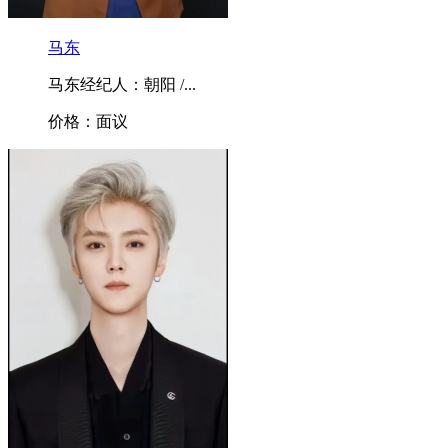
马东
马东经纪人：朝阳 /...
价格：面议