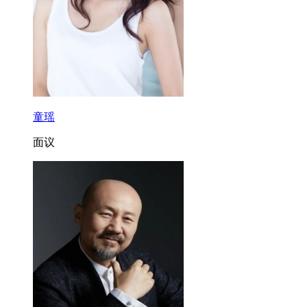
童瑶
面议