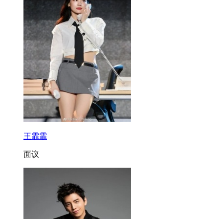
王霏霏
面议