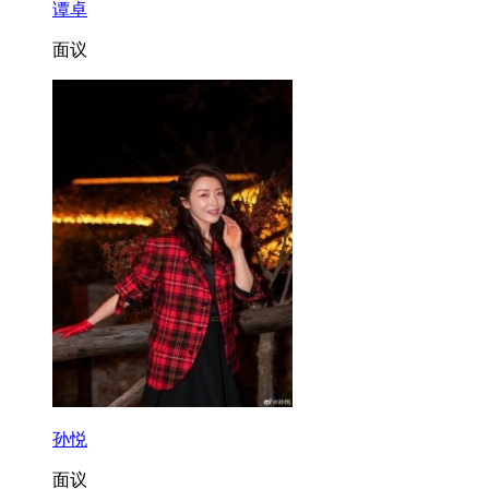
谭卓
面议
孙悦
面议