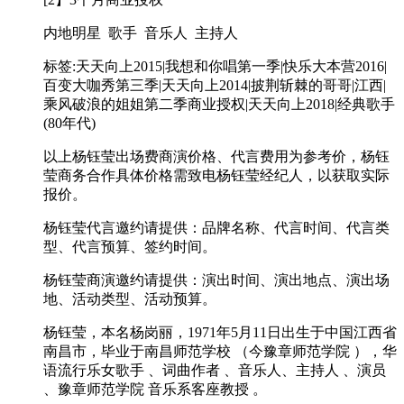
内地明星 歌手 音乐人 主持人
标签:天天向上2015|我想和你唱第一季|快乐大本营2016|
百变大咖秀第三季|天天向上2014|披荆斩棘的哥哥|江西|
乘风破浪的姐姐第二季商业授权|天天向上2018|经典歌手
(80年代)
以上杨钰莹出场费商演价格、代言费用为参考价，杨钰
莹商务合作具体价格需致电杨钰莹经纪人，以获取实际
报价。
杨钰莹代言邀约请提供：品牌名称、代言时间、代言类
型、代言预算、签约时间。
杨钰莹商演邀约请提供：演出时间、演出地点、演出场
地、活动类型、活动预算。
杨钰莹，本名杨岗丽，1971年5月11日出生于中国江西省
南昌市，毕业于南昌师范学校 （今豫章师范学院 ），华
语流行乐女歌手 、词曲作者 、音乐人、主持人 、演员
、豫章师范学院 音乐系客座教授 。