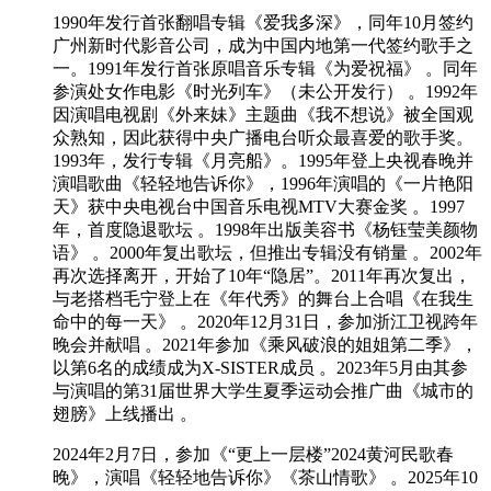
1990年发行首张翻唱专辑《爱我多深》，同年10月签约
广州新时代影音公司，成为中国内地第一代签约歌手之
一。1991年发行首张原唱音乐专辑《为爱祝福》 。同年
参演处女作电影《时光列车》（未公开发行） 。1992年
因演唱电视剧《外来妹》主题曲《我不想说》被全国观
众熟知，因此获得中央广播电台听众最喜爱的歌手奖。
1993年，发行专辑《月亮船》。1995年登上央视春晚并
演唱歌曲《轻轻地告诉你》，1996年演唱的《一片艳阳
天》获中央电视台中国音乐电视MTV大赛金奖 。1997
年，首度隐退歌坛 。1998年出版美容书《杨钰莹美颜物
语》 。2000年复出歌坛，但推出专辑没有销量 。2002年
再次选择离开，开始了10年“隐居”。2011年再次复出，
与老搭档毛宁登上在《年代秀》的舞台上合唱《在我生
命中的每一天》 。2020年12月31日，参加浙江卫视跨年
晚会并献唱 。2021年参加《乘风破浪的姐姐第二季》，
以第6名的成绩成为X-SISTER成员 。2023年5月由其参
与演唱的第31届世界大学生夏季运动会推广曲《城市的
翅膀》上线播出 。
2024年2月7日，参加《“更上一层楼”2024黄河民歌春
晚》，演唱《轻轻地告诉你》《茶山情歌》 。2025年10