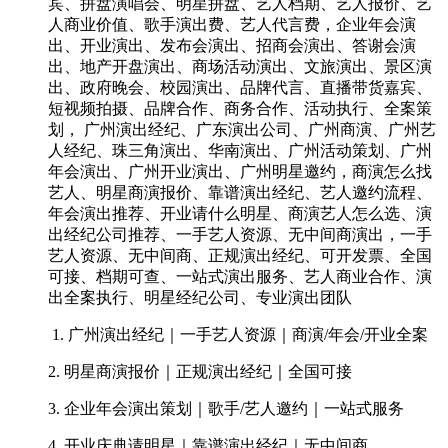
宾、拼盘演唱会、明星拼盘、艺人档期、艺人报价、艺
人商业价值、歌手演出费、艺人代言费，企业年会演
出、开业演出、发布会演出、招商会演出、答谢会演
出、地产开盘演出、商场活动演出、文旅演出、景区演
出、政府晚会、校园演出、品牌代言、直播带货嘉宾、
短视频拍摄、品牌合作、商务合作、活动执行、全案策
划， 广州演出经纪、广东演出公司、广州商演、广州艺
人经纪、珠三角演出、华南演出、广州活动策划、广州
年会演出、广州开业演出、广州明星邀约，商演怎么找
艺人、明星商演报价、靠谱演出经纪、艺人邀约流程、
年会演出推荐、开业请什么明星、商演艺人怎么选、演
出经纪公司推荐、一手艺人资源、无中间商演出，一手
艺人资源、无中间商、正规演出经纪、可开发票、全国
可接、档期可查、一站式演出服务、艺人商业合作、演
出全案执行、明星经纪公司、专业演出团队
1. 广州演出经纪｜一手艺人资源｜商演/年会/开业全案
2. 明星商演报价｜正规演出经纪｜全国可接
3. 企业年会演出策划｜歌手/艺人邀约｜一站式服务
4. 开业庆典请明星｜靠谱演出经纪｜无中间商