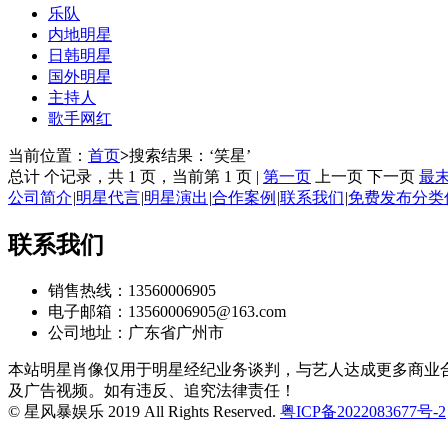
乐队
内地明星
日韩明星
国外明星
主持人
歌手网红
当前位置：
首页
>
搜索结果：‘笑星’
总计 个记录，共 1 页，当前第 1 页 |
第一页
上一页 下一页
最
公司简介
|
明星代言
|
明星演出
|
合作案例
|
联系我们
|
免费发布分类
联系我们
销售热线：13560006905
电子邮箱：13560006905@163.com
公司地址：广东省广州市
本站明星肖像仅用于明星经纪业务谈判，与艺人达成更多商业
及广告视频。如有违反、追究法律责任！
© 星风暴娱乐 2019 All Rights Reserved.
粤ICP备2022083677号-2